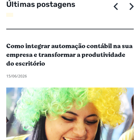
Ú
l
t
i
m
a
s
p
o
s
t
a
g
e
n
s
Como integrar automação contábil na sua
empresa e transformar a produtividade
do escritório
15/06/2026