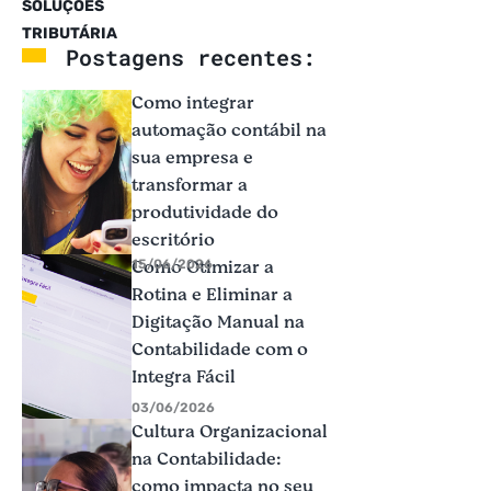
SOLUÇÕES
TRIBUTÁRIA
Postagens recentes:
Como integrar
automação contábil na
sua empresa e
transformar a
produtividade do
escritório
Como Otimizar a
15/06/2026
Rotina e Eliminar a
Digitação Manual na
Contabilidade com o
Integra Fácil
03/06/2026
Cultura Organizacional
na Contabilidade:
como impacta no seu