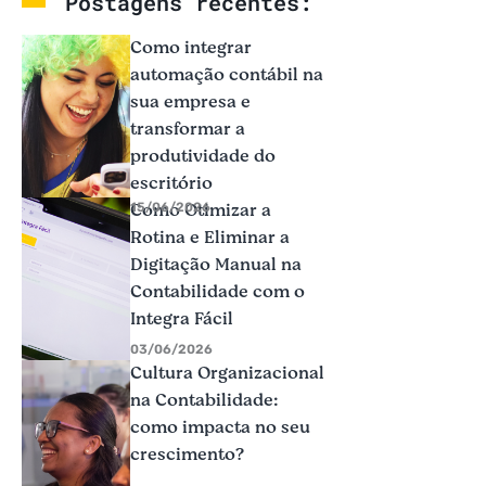
Postagens recentes:
Como integrar
automação contábil na
sua empresa e
transformar a
produtividade do
escritório
Como Otimizar a
15/06/2026
Rotina e Eliminar a
Digitação Manual na
Contabilidade com o
Integra Fácil
03/06/2026
Cultura Organizacional
na Contabilidade:
como impacta no seu
crescimento?