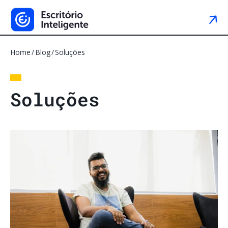
Home
Blog
Soluções
S
o
l
u
ç
õ
e
s