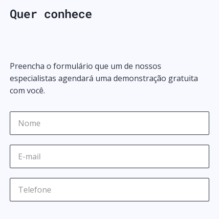
Q
u
e
r
c
o
n
h
e
c
e
r
Preencha o formulário que um de nossos
especialistas agendará uma demonstração gratuita
com você.