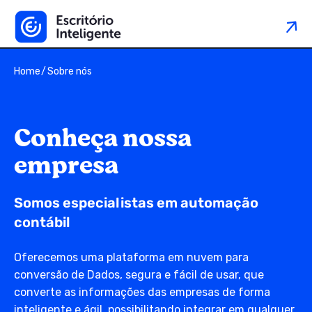
Home
Sobre nós
C
o
n
h
e
ç
a
n
o
s
s
a
e
m
p
r
e
s
a
Somos especialistas em automação
contábil
Oferecemos uma plataforma em nuvem para
conversão de Dados, segura e fácil de usar, que
converte as informações das empresas de forma
inteligente e ágil, possibilitando integrar em qualquer