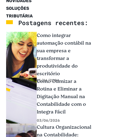
NOVIDADES
SOLUÇÕES
TRIBUTÁRIA
Postagens recentes:
Como integrar
automação contábil na
sua empresa e
transformar a
produtividade do
escritório
Como Otimizar a
15/06/2026
Rotina e Eliminar a
Digitação Manual na
Contabilidade com o
Integra Fácil
03/06/2026
Cultura Organizacional
na Contabilidade: