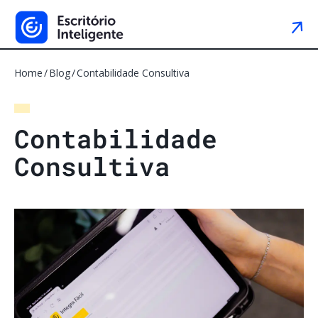
Home
Blog
Contabilidade Consultiva
C
o
n
t
a
b
i
l
i
d
a
d
e
C
o
n
s
u
l
t
i
v
a