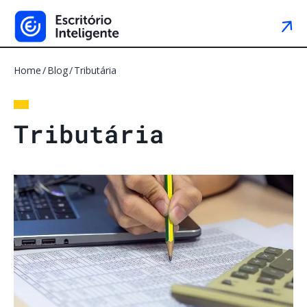
Home
Blog
Tributária
T
r
i
b
u
t
á
r
i
a