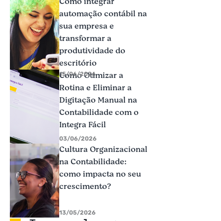
Como integrar
automação contábil na
sua empresa e
transformar a
produtividade do
escritório
Como Otimizar a
15/06/2026
Rotina e Eliminar a
Digitação Manual na
Contabilidade com o
Integra Fácil
03/06/2026
Cultura Organizacional
na Contabilidade:
como impacta no seu
crescimento?
13/05/2026