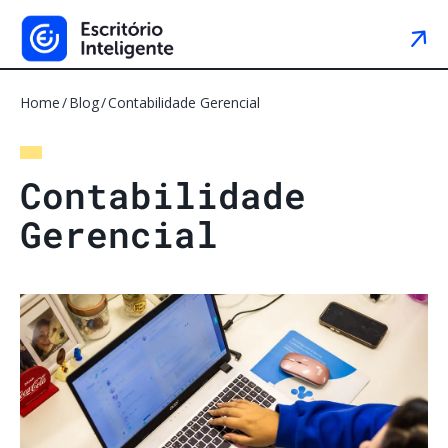
Home
Blog
Contabilidade Gerencial
C
o
n
t
a
b
i
l
i
d
a
d
e
G
e
r
e
n
c
i
a
l