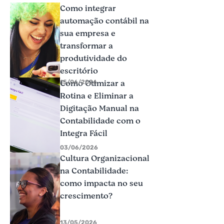
Como integrar
automação contábil na
sua empresa e
transformar a
produtividade do
escritório
Como Otimizar a
15/06/2026
Rotina e Eliminar a
Digitação Manual na
Contabilidade com o
Integra Fácil
03/06/2026
Cultura Organizacional
na Contabilidade:
como impacta no seu
crescimento?
13/05/2026