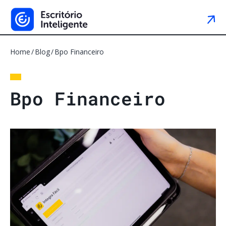
Home
Blog
Bpo Financeiro
B
p
o
F
i
n
a
n
c
e
i
r
o