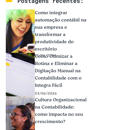
Postagens recentes:
Como integrar
automação contábil na
sua empresa e
transformar a
produtividade do
escritório
Como Otimizar a
15/06/2026
Rotina e Eliminar a
Digitação Manual na
Contabilidade com o
Integra Fácil
03/06/2026
Cultura Organizacional
na Contabilidade:
como impacta no seu
crescimento?