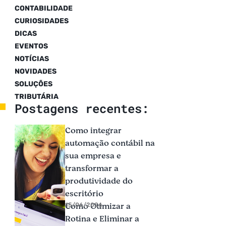
CONTABILIDADE
CURIOSIDADES
DICAS
EVENTOS
NOTÍCIAS
NOVIDADES
SOLUÇÕES
TRIBUTÁRIA
Postagens recentes:
Como integrar
automação contábil na
sua empresa e
transformar a
produtividade do
escritório
Como Otimizar a
15/06/2026
Rotina e Eliminar a