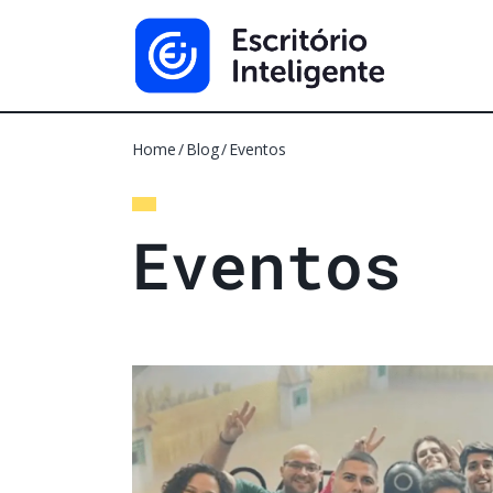
Home
Blog
Eventos
E
v
e
n
t
o
s