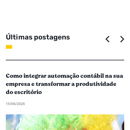
Ú
l
t
i
m
a
s
p
o
s
t
a
g
e
n
s
Como integrar automação contábil na sua
empresa e transformar a produtividade
do escritório
15/06/2026