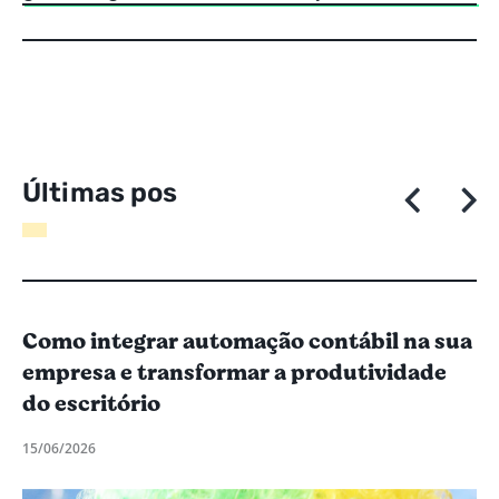
Ú
l
t
i
m
a
s
p
o
s
t
a
g
e
n
Como integrar automação contábil na sua
empresa e transformar a produtividade
do escritório
15/06/2026