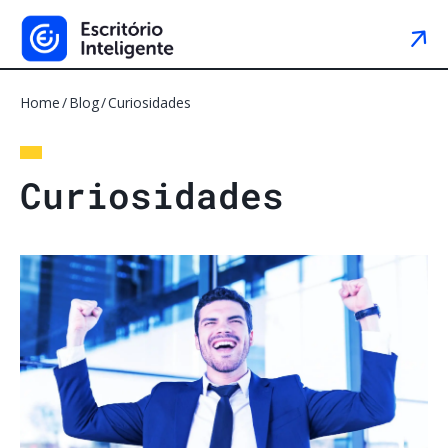
Home
Blog
Curiosidades
C
u
r
i
o
s
i
d
a
d
e
s