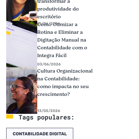
transformar a
produtividade do
escritório
Como Otimizar a
15/06/2026
Rotina e Eliminar a
Digitação Manual na
Contabilidade com o
Integra Fácil
03/06/2026
Cultura Organizacional
na Contabilidade:
como impacta no seu
crescimento?
13/05/2026
Tags populares:
CONTABILIDADE DIGITAL