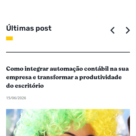
Ú
l
t
i
m
a
s
p
o
s
t
a
g
e
n
Como integrar automação contábil na sua
empresa e transformar a produtividade
do escritório
15/06/2026