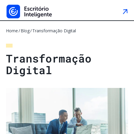
Home
Blog
Transformação Digital
T
r
a
n
s
f
o
r
m
a
ç
ã
o
D
i
g
i
t
a
l