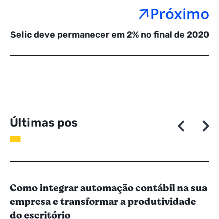
Próximo
Selic deve permanecer em 2% no final de 2020
Ú
l
t
i
m
a
s
p
o
s
t
a
g
e
Como integrar automação contábil na sua
empresa e transformar a produtividade
do escritório