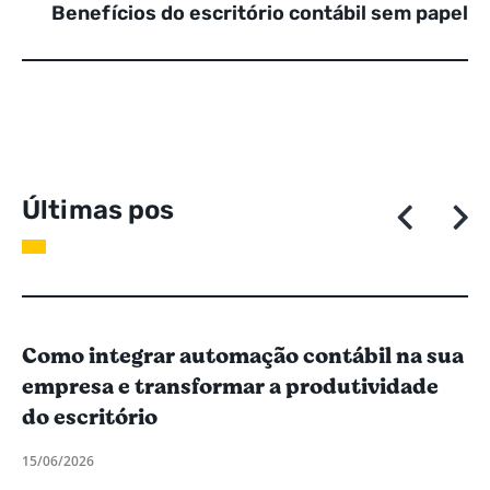
Benefícios do escritório contábil sem papel
Ú
l
t
i
m
a
s
p
o
s
t
a
g
e
n
Como integrar automação contábil na sua
empresa e transformar a produtividade
do escritório
15/06/2026