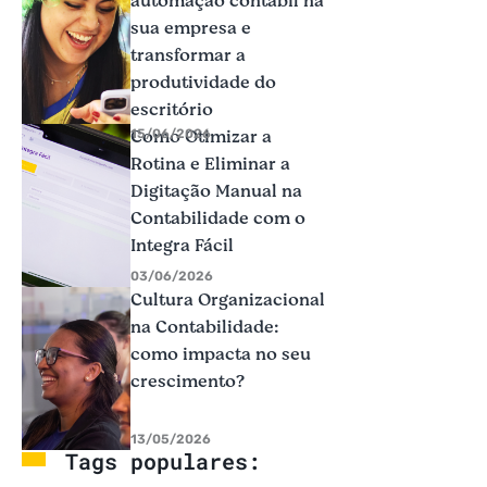
automação contábil na
sua empresa e
transformar a
produtividade do
escritório
Como Otimizar a
15/06/2026
Rotina e Eliminar a
Digitação Manual na
Contabilidade com o
Integra Fácil
03/06/2026
Cultura Organizacional
na Contabilidade:
como impacta no seu
crescimento?
13/05/2026
Tags populares: