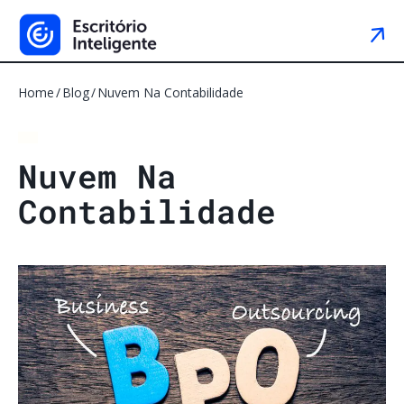
Home
Blog
Nuvem Na Contabilidade
N
u
v
e
m
N
a
C
o
n
t
a
b
i
l
i
d
a
d
e