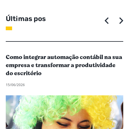
Ú
l
t
i
m
a
s
p
o
s
t
a
g
e
n
Como integrar automação contábil na sua
empresa e transformar a produtividade
do escritório
15/06/2026