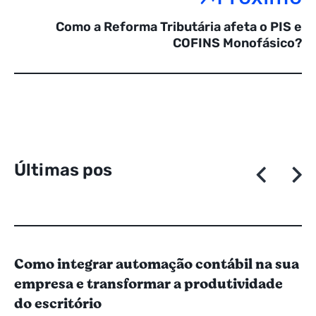
Como a Reforma Tributária afeta o PIS e
COFINS Monofásico?
Ú
l
t
i
m
a
s
p
o
s
t
a
g
e
Como integrar automação contábil na sua
empresa e transformar a produtividade
do escritório