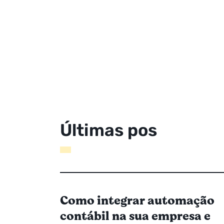
Ú
l
t
i
m
a
s
p
o
s
t
a
g
e
n
s
Como integrar automação
contábil na sua empresa e