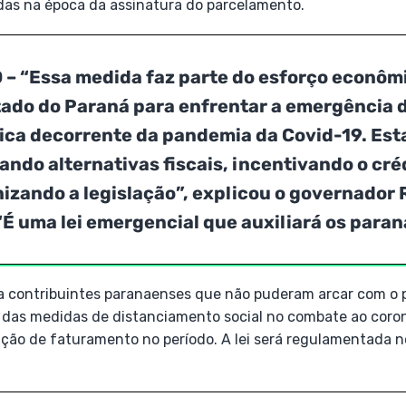
as na época da assinatura do parcelamento.
O
– “Essa medida faz parte do esforço econômi
tado do Paraná para enfrentar a emergência 
ica decorrente da pandemia da Covid-19. Es
ndo alternativas fiscais, incentivando o cré
izando a legislação”, explicou o governador 
“É uma lei emergencial que auxiliará os para
a contribuintes paranaenses que não puderam arcar com o
 das medidas de distanciamento social no combate ao coro
ão de faturamento no período. A lei será regulamentada n