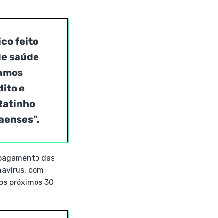
co feito
de saúde
tamos
dito e
Ratinho
naenses”.
 pagamento das
navírus, com
os próximos 30