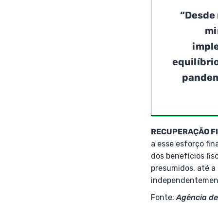
“Desde 
mi
impl
equilíbri
pandemi
RECUPERAÇÃO F
a esse esforço fi
dos benefícios fis
presumidos, até a 
independentement
Fonte:
Agência de