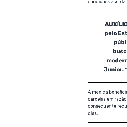
condições acordad
AUXÍLI
pelo Es
públ
busca
modern
Junior. 
A medida benefici
parcelas em razão
consequente reduç
dias.