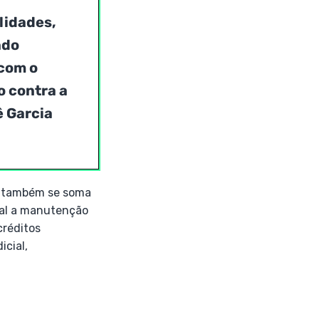
lidades,
ndo
com o
o contra a
ê Garcia
, também se soma
ial a manutenção
créditos
icial,