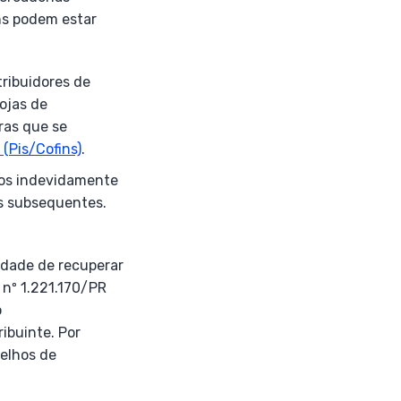
ns podem estar
tribuidores de
ojas de
ras que se
(Pis/Cofins)
.
gos indevidamente
es subsequentes.
idade de recuperar
 nº 1.221.170/PR
o
ibuinte. Por
elhos de