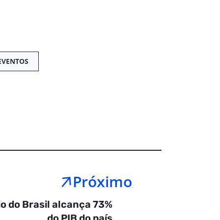
EVENTOS
Próximo
o do Brasil alcança 73%
do PIB do país