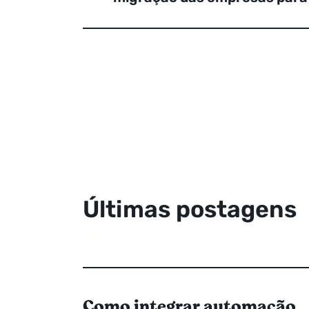
Ú
l
t
i
m
a
s
p
o
s
t
a
g
e
n
s
Como integrar automação