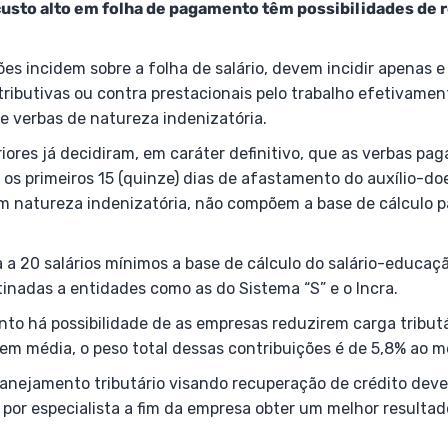
usto alto em folha de pagamento têm possibilidades de 
ões incidem sobre a folha de salário, devem incidir apenas 
tributivas ou contra prestacionais pelo trabalho efetivamen
re verbas de natureza indenizatória.
iores já decidiram, em caráter definitivo, que as verbas paga
 os primeiros 15 (quinze) dias de afastamento do auxílio-doe
em natureza indenizatória, não compõem a base de cálculo p
a a 20 salários mínimos a base de cálculo do salário-educaç
tinadas a entidades como as do Sistema “S” e o Incra.
to há possibilidade de as empresas reduzirem carga tributá
m média, o peso total dessas contribuições é de 5,8% ao m
lanejamento tributário visando recuperação de crédito deve
 por especialista a fim da empresa obter um melhor resultad