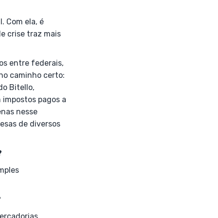
. Com ela, é
e crise traz mais
s entre federais,
 no caminho certo:
o Bitello,
 impostos pagos a
enas nesse
resas de diversos
?
imples
?
ercadorias