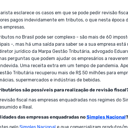
rista esclarece os casos em que se pode pedir revisão fiscal
lores pagos indevidamente em tributos, o que nesta época d
as empresas.
ibutos no Brasil pode ser complexo - são mais de 60 imposto
ipais -, mas há uma saída para saber se a sua empresa está
O diretor jurídico da Marpa Gestão Tributária, advogado Eduard
as perguntas que podem ajudar os empresários a reaverem
indevida. Uma receita extra em um tempo de pandemia. Ap
Gestão Tributária recuperou mais de R$ 50 milhões para emp
mácias, supermercados e indústrias de bebidas.
ributários são possíveis para realização de revisão fiscal
r revisão fiscal nas empresas enquadradas nos regimes do S
resumido e Real.
bilidades das empresas enquadradas no
Simples Nacional
ntes pelo
Simples Nacional
e que comercializam produtos/m