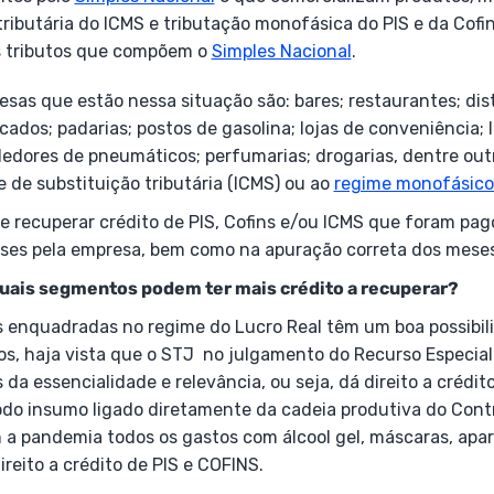
tributária do ICMS e tributação monofásica do PIS e da Cofi
s tributos que compõem o
Simples Nacional
.
esas que estão nessa situação são: bares; restaurantes; dis
ados; padarias; postos de gasolina; lojas de conveniência; l
edores de pneumáticos; perfumarias; drogarias, dentre out
 de substituição tributária (ICMS) ou ao
regime monofásico 
e recuperar crédito de PIS, Cofins e/ou ICMS que foram pa
eses pela empresa, bem como na apuração correta dos mes
quais segmentos podem ter mais crédito a recuperar?
 enquadradas no regime do Lucro Real têm um boa possibil
os, haja vista que o STJ no julgamento do Recurso Especial
 da essencialidade e relevância, ou seja, dá direito a crédit
odo insumo ligado diretamente da cadeia produtiva do Contr
 a pandemia todos os gastos com álcool gel, máscaras, apar
ireito a crédito de PIS e COFINS.