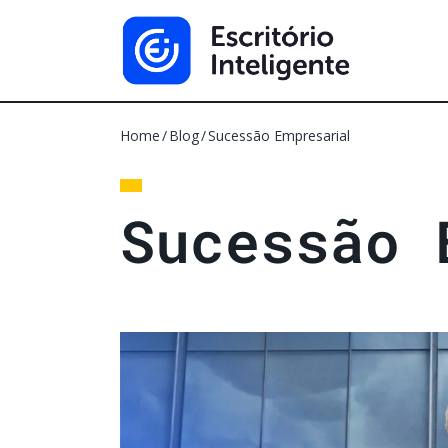
Home
Blog
Sucessão Empresarial
S
u
c
e
s
s
ã
o