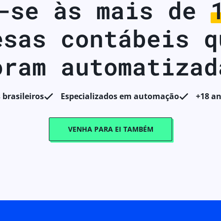
-se às mais de
esas contábeis q
oram automatizad
 brasileiros
Especializados em automação
+18 a
VENHA PARA EI TAMBÉM