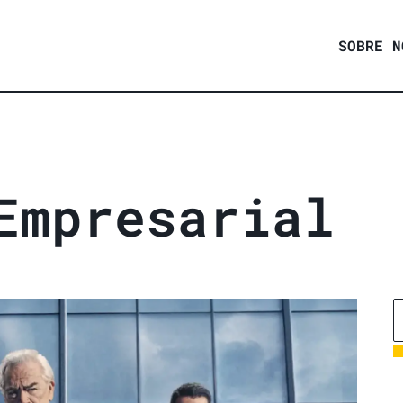
SOBRE N
E
m
p
r
e
s
a
r
i
a
l