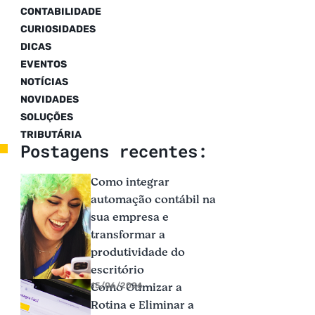
CONTABILIDADE
CURIOSIDADES
DICAS
EVENTOS
NOTÍCIAS
NOVIDADES
SOLUÇÕES
TRIBUTÁRIA
Postagens recentes:
Como integrar
automação contábil na
sua empresa e
transformar a
produtividade do
escritório
Como Otimizar a
15/06/2026
Rotina e Eliminar a