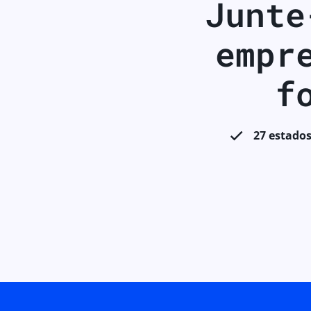
Junte
empr
f
27 estados