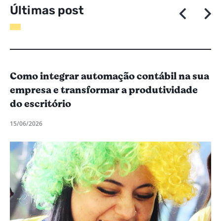
Ú
l
t
i
m
a
s
p
o
s
t
a
g
e
Como integrar automação contábil na sua
empresa e transformar a produtividade
do escritório
15/06/2026