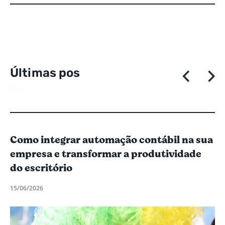
Ú
l
t
i
m
a
s
p
o
s
t
a
g
e
Como integrar automação contábil na sua
empresa e transformar a produtividade
do escritório
15/06/2026