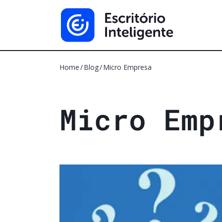
Home
Blog
Micro Empresa
M
i
c
r
o
E
m
p