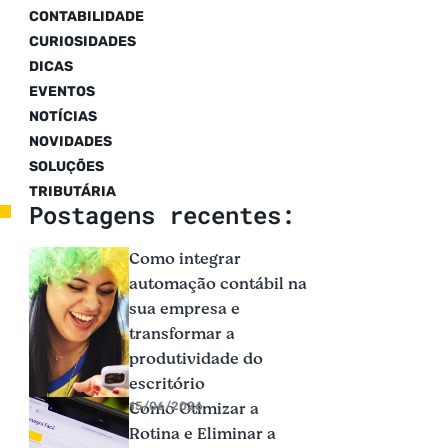
CONTABILIDADE
CURIOSIDADES
DICAS
EVENTOS
NOTÍCIAS
NOVIDADES
SOLUÇÕES
TRIBUTÁRIA
Postagens recentes:
Como integrar
automação contábil na
sua empresa e
transformar a
produtividade do
escritório
Como Otimizar a
15/06/2026
Rotina e Eliminar a