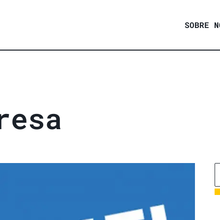
SOBRE N
r
e
s
a