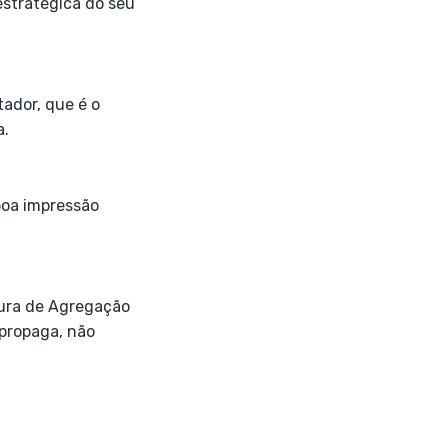
estratégica do seu
ador, que é o
a.
boa impressão
tura de Agregação
 propaga, não