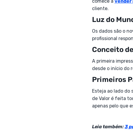
comece a
vender
cliente.
Luz do Mun
Os dados são o no
profissional respo
Conceito d
A primeira impres
desde o início do 
Primeiros 
Esteja ao lado do
de Valor é feita 
apenas pelo que es
Leia também:
3 p