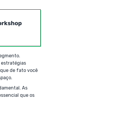
Workshop
segmento.
 estratégias
 que de fato você
spaço.
damental. As
ssencial que os