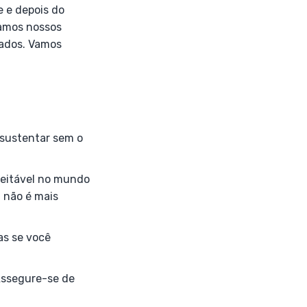
e e depois do
hamos nossos
tados. Vamos
 sustentar sem o
ceitável no mundo
 não é mais
s se você
 Assegure-se de