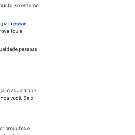
 custo, se esforce
z para
estar
roveitou a
gualdade pessoas
ja, é aquela que
unca você. Se o
er produtos e