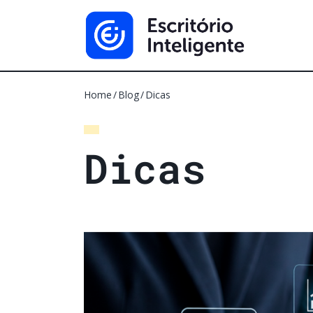
Home
Blog
Dicas
D
i
c
a
s