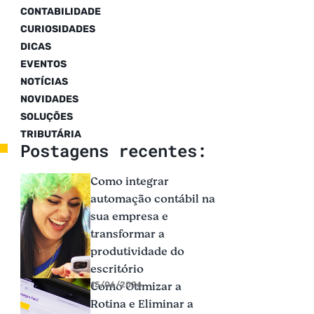
CONTABILIDADE
CURIOSIDADES
DICAS
EVENTOS
NOTÍCIAS
NOVIDADES
SOLUÇÕES
TRIBUTÁRIA
Postagens recentes:
Como integrar
automação contábil na
sua empresa e
transformar a
produtividade do
escritório
Como Otimizar a
15/06/2026
Rotina e Eliminar a