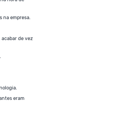
es na empresa.
a acabar de vez
.
cnologia.
 antes eram