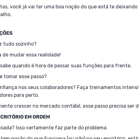
as, você já vai ter uma boa noção do que está te deixando
alho.
NÇÕES
z tudo sozinho?
a de mudar essa realidade!
abe quando é hora de passar suas funções para frente.
e tomar esse passo?
onfiança nos seus colaboradores? Faça treinamentos intensi
dores para perto.
mente crescer no mercado contábil, esse passo precisa ser 
SCRITÓRIO EM ORDEM
asada? Isso certamente faz parte do problema.
tem noção do que funciona (ou não) no seu escritório, está