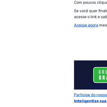
Com poucos clique
Se você quer fina
acesse o link e sa
Acesse agora
mesm
Participe do noss
Inteligentize sua