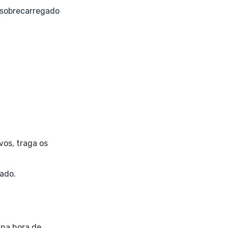
 sobrecarregado
vos, traga os
dado.
 na hora de