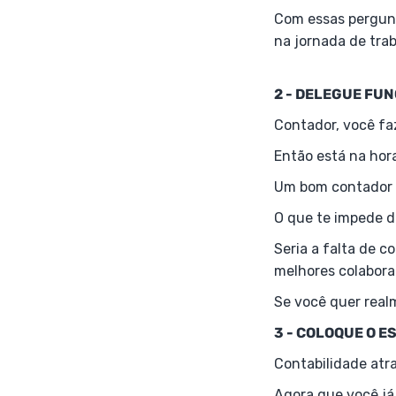
Com essas pergunt
na jornada de trab
2 - DELEGUE FU
Contador, você fa
Então está na hor
Um bom contador s
O que te impede d
Seria a falta de c
melhores colabora
Se você quer real
3 - COLOQUE O E
Contabilidade atr
Agora que você já 