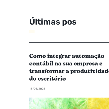
Ú
l
t
i
m
a
s
p
o
s
t
a
g
e
n
s
Como integrar automação
contábil na sua empresa e
transformar a produtividad
do escritório
15/06/2026