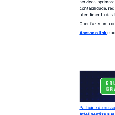
serviços, aprimor
contabilidade, re
atendimento das le
Quer fazer uma co
Acesse o link
e c
Participe do noss
Inteligentize sua