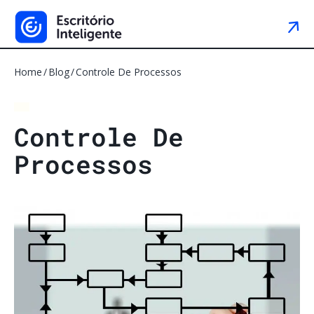
Home
Blog
Controle De Processos
C
o
n
t
r
o
l
e
D
e
P
r
o
c
e
s
s
o
s