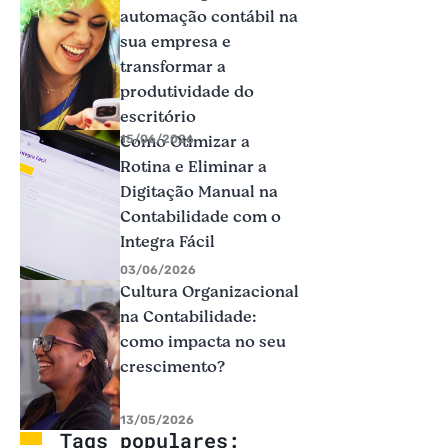
automação contábil na
sua empresa e
transformar a
produtividade do
escritório
Como Otimizar a
15/06/2026
Rotina e Eliminar a
Digitação Manual na
Contabilidade com o
Integra Fácil
03/06/2026
Cultura Organizacional
na Contabilidade:
como impacta no seu
crescimento?
13/05/2026
Tags populares: