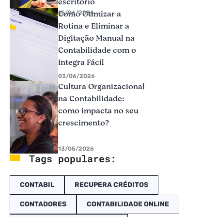
escritório
Como Otimizar a
15/06/2026
Rotina e Eliminar a
Digitação Manual na
Contabilidade com o
Integra Fácil
03/06/2026
Cultura Organizacional
na Contabilidade:
como impacta no seu
crescimento?
13/05/2026
Tags populares:
CONTABIL
RECUPERA CRÉDITOS
CONTADORES
CONTABILIDADE ONLINE