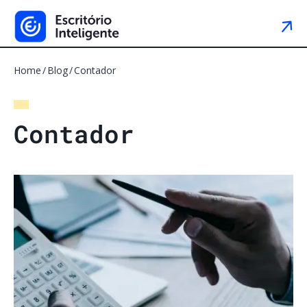
Home
Blog
Contador
C
o
n
t
a
d
o
r