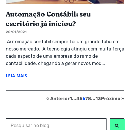
Automação Contábil: seu
escritório já iniciou?
20/01/2021
Automação contábil sempre foi um grande tabu em
nosso mercado. A tecnologia atingiu com muita força
cada aspecto de uma empresa do ramo de
contabilidade, chegando a gerar novos mod...
LEIA MAIS
« Anterior
1
...
4
5
6
7
8
...
13
Próximo »