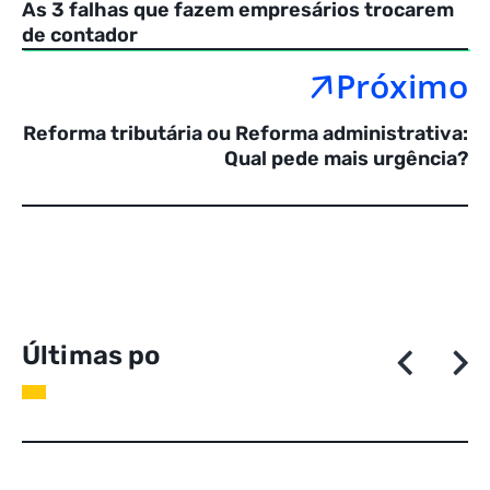
As 3 falhas que fazem empresários trocarem
de contador
Próximo
Reforma tributária ou Reforma administrativa:
Qual pede mais urgência?
Ú
l
t
i
m
a
s
p
o
s
t
a
g