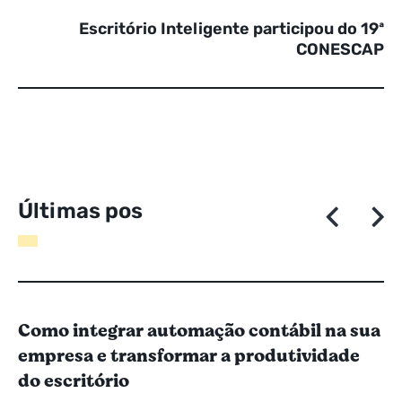
Escritório Inteligente participou do 19ª
CONESCAP
Ú
l
t
i
m
a
s
p
o
s
t
a
g
e
Como integrar automação contábil na sua
empresa e transformar a produtividade
do escritório