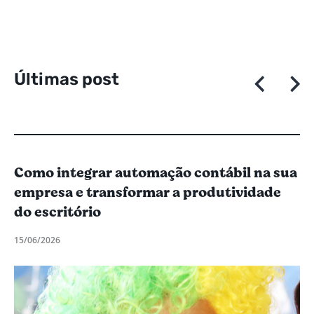
Ú
l
t
i
m
a
s
p
o
s
t
a
g
e
n
Como integrar automação contábil na sua
empresa e transformar a produtividade
do escritório
15/06/2026