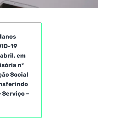
 danos
VID-19
abril, em
sória n°
ção Social
ansferindo
 Serviço –