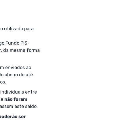
do utilizado para
igo Fundo PIS-
or, da mesma forma
am enviados ao
do abono de até
os.
individuais entre
ue
não foram
assem este saldo.
poderão ser