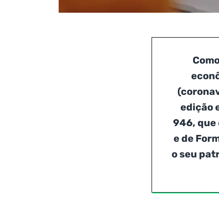
Como 
econô
(coronav
edição e
946
, que
e de Form
o seu pat