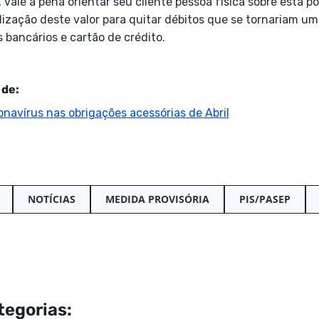
 vale a pena orientar seu cliente pessoa física sobre esta po
ização deste valor para quitar débitos que se tornariam um
bancários e cartão de crédito.
 de:
onavírus nas obrigações acessórias de Abril
NOTÍCIAS
MEDIDA PROVISÓRIA
PIS/PASEP
tegorias: