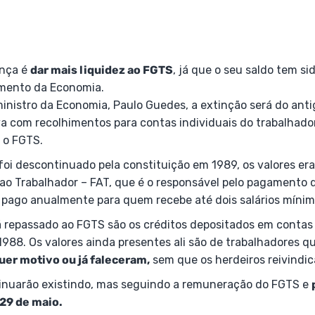
ança é
dar mais liquidez ao FGTS
, já que o seu saldo tem si
imento da Economia.
inistro da Economia, Paulo Guedes, a extinção será do ant
a com recolhimentos para contas individuais do trabalhad
 o FGTS.
oi descontinuado pela constituição em 1989, os valores er
o Trabalhador – FAT, que é o responsável pelo pagamento 
 pago anualmente para quem recebe até dois salários mínim
á repassado ao FGTS são os créditos depositados em contas 
1988. Os valores ainda presentes ali são de trabalhadores q
uer motivo ou já faleceram,
sem que os herdeiros reivindic
inuarão existindo, mas seguindo a remuneração do FGTS e
 29 de maio.