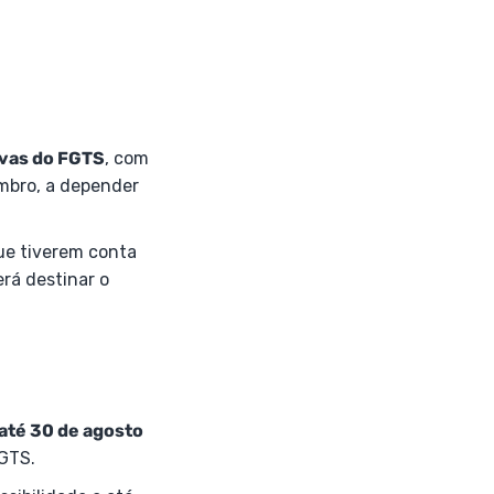
ivas do FGTS
, com
embro, a depender
ue tiverem conta
rá destinar o
até 30 de agosto
FGTS.