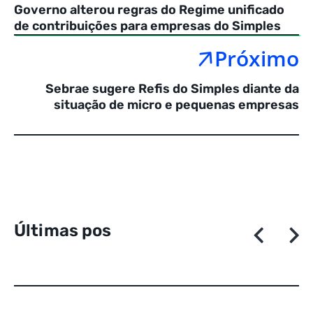
Governo alterou regras do Regime unificado
de contribuições para empresas do Simples
Próximo
Sebrae sugere Refis do Simples diante da
situação de micro e pequenas empresas
Ú
l
t
i
m
a
s
p
o
s
t
a
g