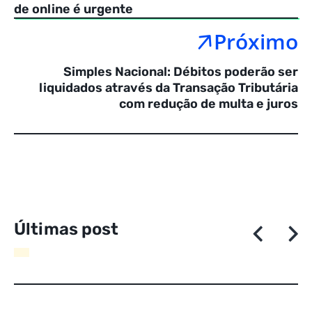
de online é urgente
Próximo
Simples Nacional: Débitos poderão ser
liquidados através da Transação Tributária
com redução de multa e juros
Ú
l
t
i
m
a
s
p
o
s
t
a
g
e