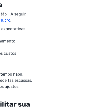
a
ábil. A seguir,
 lucro
:
e expectativas
nhamento
os custos
tempo hábil;
receitas escassas;
 os ajustes
ilitar sua