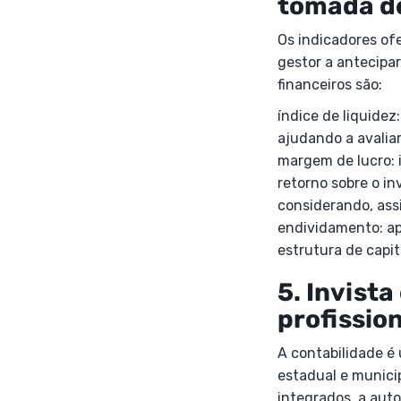
tomada d
Os indicadores of
gestor a antecipar
financeiros são:
índice de liquide
ajudando a avaliar 
margem de lucro: 
retorno sobre o in
considerando, assi
endividamento: ap
estrutura de capit
5. Invist
profission
A contabilidade é 
estadual e municip
integrados, a aut