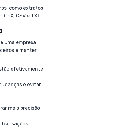
iros, como extratos
F, OFX, CSV e TXT.
o
que uma empresa
nceiros e manter
estão efetivamente
mudanças e evitar
rar mais precisão
e transações