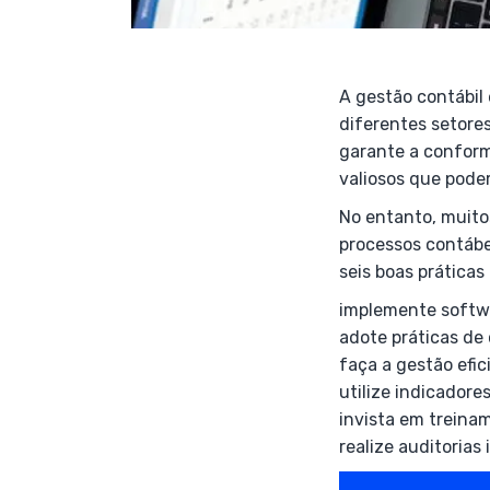
A gestão contábil
diferentes setore
garante a conform
valiosos que pode
No entanto, muito
processos contábei
seis boas práticas
implemente softwa
adote práticas de 
faça a gestão efic
utilize indicadore
invista em treinam
realize auditorias