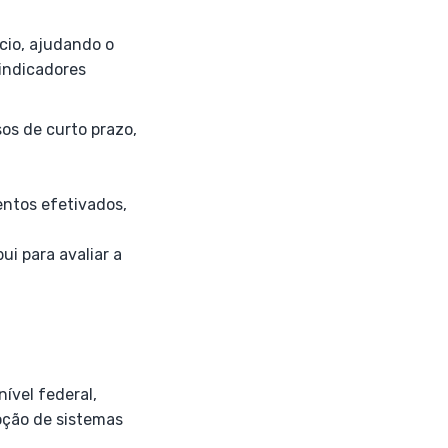
cio, ajudando o
 indicadores
os de curto prazo,
entos efetivados,
i para avaliar a
ível federal,
doção de sistemas