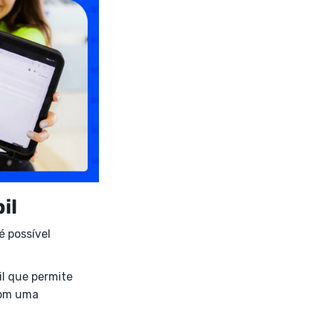
il
é possível
il que permite
com uma