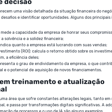
e decisão
erecem uma visão detalhada da situação financeira do negó
 desafios e identificar oportunidades. Alguns dos principais
z: mede a capacidade da empresa de honrar seus compromiss
a solvência e a solidez financeira;
indica quanto a empresa está lucrando com suas vendas;
vestimento (ROI): calcula o retorno obtido sobre os investim
m, a eficiência deles;
resenta o grau de endividamento da empresa, o que contribu
al e o potencial de aquisição de novos financiamentos.
a em treinamento e atualização
al
uma área que sofre constantes alterações legais, tanto em n
al, e passa por transformações digitais significativas. A a
omação de processos e o uso de IA são alguns exemplos.