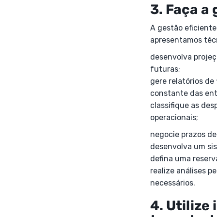
3. Faça a 
A gestão eficiente
apresentamos técn
desenvolva projeç
futuras;
gere relatórios d
constante das ent
classifique as des
operacionais;
negocie prazos de
desenvolva um sis
defina uma reserva
realize análises p
necessários.
4. Utilize