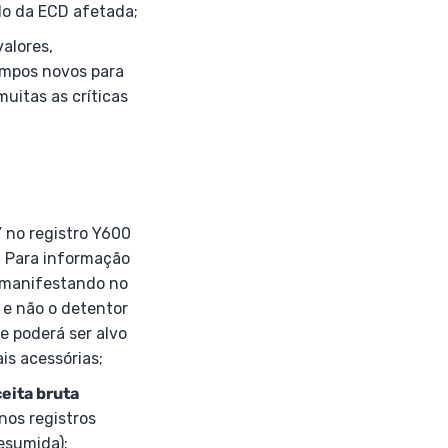
odo da ECD afetada;
alores,
campos novos para
uitas as críticas
 no registro Y600
s. Para informação
e manifestando no
– e não o detentor
e poderá ser alvo
is acessórias;
ceita bruta
nos registros
esumida);