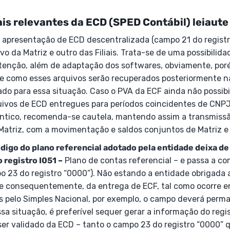
is relevantes da ECD (SPED Contábil) leiaute
e apresentação de ECD descentralizada (campo 21 do registr
o da Matriz e outro das Filiais. Trata-se de uma possibilida
tenção, além de adaptação dos softwares, obviamente, por
e como esses arquivos serão recuperados posteriormente na
do para essa situação. Caso o PVA da ECF ainda não possibi
uivos de ECD entregues para períodos coincidentes de CNPJ
ntico, recomenda-se cautela, mantendo assim a transmiss
Matriz, com a movimentação e saldos conjuntos de Matriz e F
ódigo do plano referencial adotado pela entidade deixa d
registro I051 –
Plano de contas referencial – e passa a con
o 23 do registro “0000”). Não estando a entidade obrigad
, e consequentemente, da entrega de ECF, tal como ocorre e
 pelo Simples Nacional, por exemplo, o campo deverá perm
ssa situação, é preferível sequer gerar a informação do regis
ser validado da ECD – tanto o campo 23 do registro “0000” q