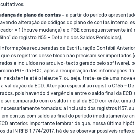
cultativos;
udança de plano de contas –
a partir do período apresenta
 havendo alteração de códigos do plano de contas interno, 
icador = 1 (houve mudança) e o PGE consequentemente irá 
filho” do registro I155 – Detalhe dos Saldos Periódicos);
Informações recuperadas da Escrituração Contábil Anterior
que os registros desse bloco não precisam ser importados (
ados e incluídos no arquivo-texto gerado pelo software), p
próprio PGE da ECD, após a recuperação das informações da 
inexistente até o leiaute 7, ou seja, trata-se de uma nova 
a validação da ECD. Atenção especial ao registro C155 – De
ados, pois havendo divergência entre o saldo final da ECD 
ao ser comparado com o saldo inicial da ECD corrente, uma 
necessariamente tomadas: a inclusão dos registros I157, su
o em contas com saldo ao final do período imediatamente an
ECD anterior. Importante lembrar de que, nessa última hipó
s da IN RFB 1.774/2017, há de se observar possíveis reflexo