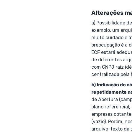
Alterações ma
a) Possibilidade d
exemplo, um arquiv
muito cuidado e a
preocupação é a d
ECF estará adequa
de diferentes arq
com CNPJ raiz idê
centralizada pela 
b) Indicação do c
repetidamente no 
de Abertura (camp
plano referencial
empresas optantes
(vazio). Porém, ne
arquivo-texto da 