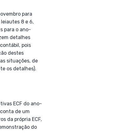
novembro para
leiautes 8 e 6,
s para o ano-
azem detalhes
ontábil, pois
ção destes
as situações, de
te os detalhes).
ctivas ECF do ano-
r conta de um
os da própria ECF,
Demonstração do