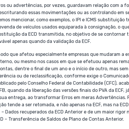
rros ou advertências, por vezes, guardavam relação com a 
a escriturando essas movimentações ou as controlando em s
mos mencionar, como exemplos, o IPI e ICMS substituição tr
 revenda de veículos usados equiparada à consignação, o qu
stituição da ECD transmitida, no objetivo de se contornar t
vável apenas quando da validação da ECF.
modo que afetou especialmente empresas que mudaram a es
nterno, ou mesmo nos casos em que se efetuou apenas rema
ontas, dentre o final de um ano e o início de outro, mas s
ferência ou de reclassificação, conforme exige o Comunicad
ublicado pelo Conselho Federal de Contabilidade (CFC), aca
FB, quando da liberação das versões finais do PVA da ECF, j
 sua entrega, ao transformar Erros em meras Advertências. 
ção tende a ser retomada, e não apenas na ECF, mas na ECD,
C – Dados recuperados da ECD Anterior e de um maior rigor n
CD – Transferência de Saldos de Plano de Contas Anterior.