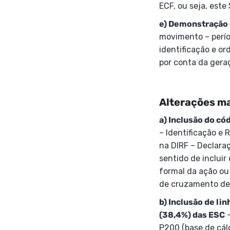
ECF, ou seja, este
e) Demonstração 
movimento – perío
identificação e o
por conta da geraç
Alterações ma
a) Inclusão do cód
– Identificação e 
na DIRF – Declara
sentido de incluir
formal da ação ou
de cruzamento de 
b) Inclusão de li
(38,4%) das ESC
–
P200 (base de cál