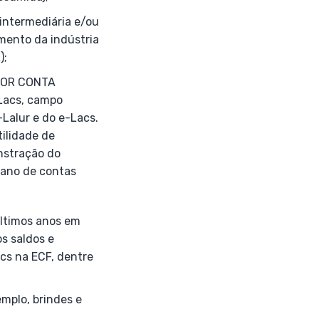
intermediária e/ou
mento da indústria
);
 POR CONTA
/Lacs, campo
-Lalur e do e-Lacs.
tilidade de
nstração do
lano de contas
últimos anos em
s saldos e
cs na ECF, dentre
emplo, brindes e