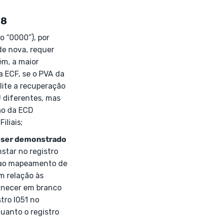
 8
o “0000”), por
de nova, requer
ém, a maior
 ECF, se o PVA da
lite a recuperação
 diferentes, mas
ão da ECD
iliais;
e ser demonstrado
star no registro
a ao mapeamento de
m relação às
anecer em branco
tro I051 no
uanto o registro