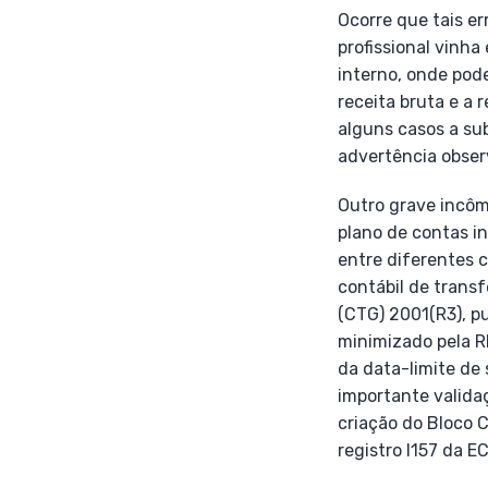
Ocorre que tais e
profissional vinh
interno, onde pode
receita bruta e a
alguns casos a sub
advertência obser
Outro grave incô
plano de contas i
entre diferentes c
contábil de trans
(CTG) 2001(R3), p
minimizado pela R
da data-limite de
importante valida
criação do Bloco 
registro I157 da E