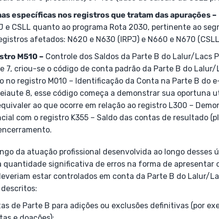
nhas específicas nos registros que tratam das apurações –
RPJ e CSLL quanto ao programa Rota 2030, pertinente ao seg
Registros afetados: N620 e N630 (IRPJ) e N660 e N670 (CSLL
istro M510 –
Controle dos Saldos da Parte B do Lalur/Lacs
e 7, criou-se o código de conta padrão da Parte B do Lalur
do no registro M010 – Identificação da Conta na Parte B do e
 leiaute 8, esse código começa a demonstrar sua oportuna u
 equivaler ao que ocorre em relação ao registro L300 – Demo
cial com o registro K355 – Saldo das contas de resultado (p
 encerramento.
ongo da atuação profissional desenvolvida ao longo desses 
 quantidade significativa de erros na forma de apresentar o
veriam estar controlados em conta da Parte B do Lalur/La
 descritos:
as de Parte B para adições ou exclusões definitivas (por ex
as e doações);