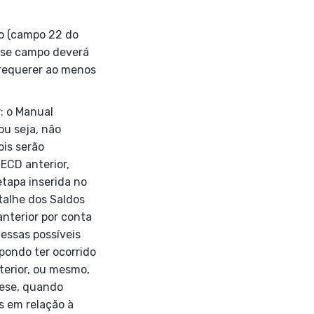
do (campo 22 do
esse campo deverá
requerer ao menos
: o Manual
ou seja, não
ois serão
ECD anterior,
etapa inserida no
talhe dos Saldos
anterior por conta
dessas possíveis
pondo ter ocorrido
terior, ou mesmo,
tese, quando
s em relação à