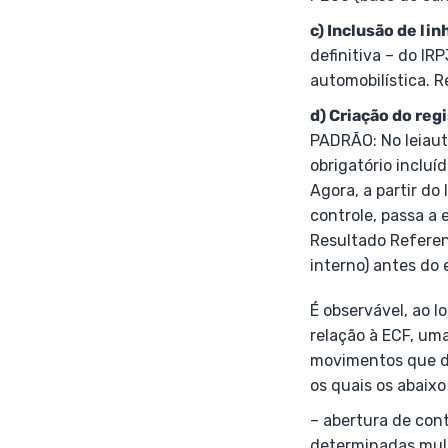
c) Inclusão de li
definitiva – do I
automobilística. 
d) Criação do reg
PADRÃO: No leiaut
obrigatório incluí
Agora, a partir do
controle, passa a
Resultado Referen
interno) antes do
É observável, ao l
relação à ECF, uma
movimentos que de
os quais os abaixo
– abertura de cont
determinadas mult