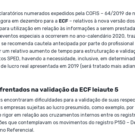
laratórios numerados expedidos pela COFIS – 64/2019 de 
gora em dezembro para a
ECF
– relativos à nova versão dos 
para utilização em relação às informações a serem prestada
 eventos especiais a ocorrerem no ano-calendário 2020, tr
se recomenda cautela antecipada por parte do profissional c
r um relativo aumento de tempo para estruturação e valida
tos SPED, havendo a necessidade, inclusive, em determinad
 de lucro real apresentada em 2019 (será tratado mais adian
nfrentados na validação da ECF leiaute 5
is encontraram dificuldades para a validação de suas respe
As empresas sujeitas ao lucro presumido, como exemplo, po
 rigor em relação aos cruzamentos internos entre os registr
ções que contemplavam os movimentos do registro P150 – 
no Referencial.