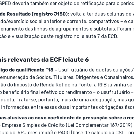
 SPED deveria também ser objeto de retificação para o perí
de Resultado (registro J150):
volta a ter duas colunas de v
do/exercício social anterior e corrente, comparativos – e 
rdenamento das linhas de agrupamentos e subtotais. Foram m
ão e visualização deste registro no leiaute 7 da ECD.
is relevantes da ECF leiaute 6
igo de qualificante “18 –
Usufrutuário de quotas ou ações”
Remuneração de Sócios, Titulares, Dirigentes e Conselheiro
ção do Imposto de Renda Retido na Fonte, a RFB já vinha s
 o beneficiário final efetivo do rendimento – o usufrutuário 
 quota. Trata-se, portanto, mais de uma adequação, mas qu
informações entre essas duas importantes obrigações fisca
nhas alusivas ao novo coeficiente de presunção sobre a re
 Empresa Simples de Crédito (Lei Complementar 167/2019) 
culo do IRPJ presumido) e P400 (base de cálculo da CSLL pr