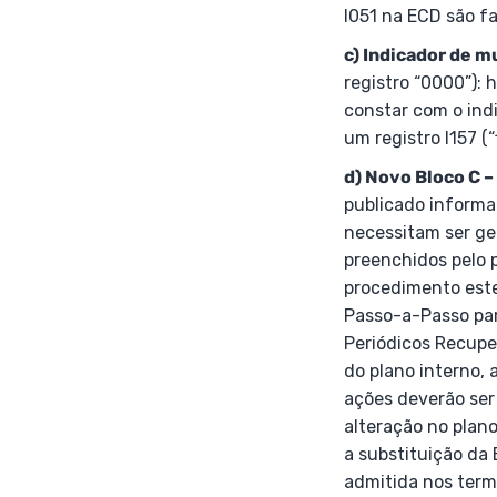
I051 na ECD são fa
c) Indicador de m
registro “0000”):
constar com o ind
um registro I157 (“
d) Novo Bloco C –
publicado informa 
necessitam ser ger
preenchidos pelo 
procedimento este 
Passo-a-Passo par
Periódicos Recuper
do plano interno, 
ações deverão ser 
alteração no plan
a substituição da 
admitida nos termo