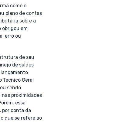
forma como o
eu plano de contas
ibutária sobre a
e obrigou em
al erro ou
trutura de seu
nejo de saldos
em lançamento
o Técnico Geral
bou sendo
á nas proximidades
Porém, essa
 por conta da
o que se refere ao