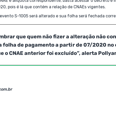
NAE e alíquota correspondente, basta acessar o decreto e i
20, pois é lá que contém a relação de CNAEs vigentes.
 evento S-1005 será alterado e sua folha será fechada corr
embrar que quem não fizer a alteração não co
a folha de pagamento a partir de 07/2020 no e
e o CNAE anterior foi excluído”, alerta Pollya
com.br