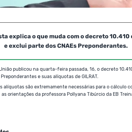
sta explica o que muda com o decreto 10.410 
e exclui parte dos CNAEs Preponderantes.
a União publicou na quarta-feira passada, 16, o decreto 10.4
 Preponderantes e suas alíquotas de GILRAT.
as alíquotas são extremamente necessárias para o cálculo c
a as orientações da professora Pollyana Tibúrcio da EB Trei
dos