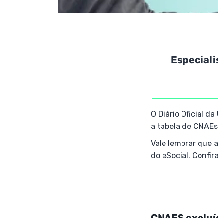
Especiali
O Diário Oficial d
a tabela de CNAEs
Vale lembrar que 
do eSocial. Confir
CNAES excluí