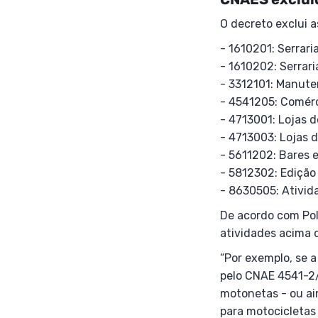
O decreto exclui a
- 1610201: Serrar
- 1610202: Serrar
- 3312101: Manute
- 4541205: Comérc
- 4713001: Lojas 
- 4713003: Lojas d
- 5611202: Bares e
- 5812302: Edição 
- 8630505: Ativid
De acordo com Pol
atividades acima 
“Por exemplo, se 
pelo CNAE 4541-2/
motonetas - ou ai
para motocicletas 