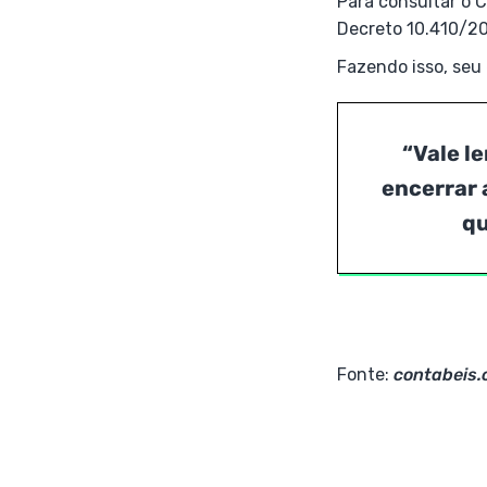
Para consultar o C
Decreto 10.410/20
Fazendo isso, seu
“Vale l
encerrar 
qu
Fonte:
contabeis.