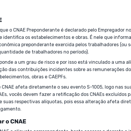
E
 que o CNAE Preponderante é declarado pelo Empregador n
e identifica os estabelecimentos e obras. É nele que infor
econômica preponderante exercida pelos trabalhadores (ou s
quantidade de trabalhadores no período).
onde a um grau de risco e por isso está vinculado a uma al
ação das contribuições incidentes sobre as remunerações do
abelecimentos, obras e CAEPFs.
de CNAE afeta diretamente o seu evento S-1005, logo nas s
AEs, vocês devem fazer a retificação dos CNAEs excluídos p
 suas respectivas alíquotas, pois essa alteração afeta dire
agamento.
ar o CNAE