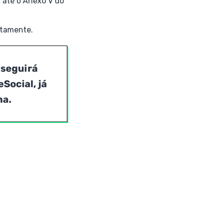
r até o Anexo V do
etamente.
nseguirá
Social, já
na.