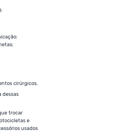
:
icação;
netas;
ntos cirúrgicos.
a dessas
que trocar
otocicletas e
cessórios usados