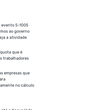
o evento S-1005
mamos ao governo
eja a atividade
íquota que é
s trabalhadores
uas empresas que
ara
tamente no cálculo