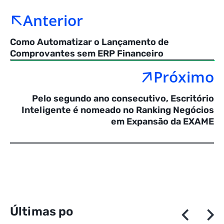
Anterior
Como Automatizar o Lançamento de
Comprovantes sem ERP Financeiro
Próximo
Pelo segundo ano consecutivo, Escritório
Inteligente é nomeado no Ranking Negócios
em Expansão da EXAME
Ú
l
t
i
m
a
s
p
o
s
t
a
g
e
n
s