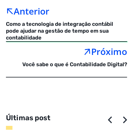
Anterior
Como a tecnologia de integração contábil
pode ajudar na gestão de tempo em sua
contabilidade
Próximo
Você sabe o que é Contabilidade Digital?
Ú
l
t
i
m
a
s
p
o
s
t
a
g
e
n