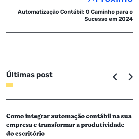
Automatização Contábil: O Caminho para o
Sucesso em 2024
Ú
l
t
i
m
a
s
p
o
s
t
a
g
e
Como integrar automação contábil na sua
empresa e transformar a produtividade
do escritório