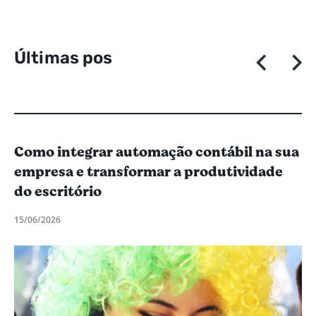
Ú
l
t
i
m
a
s
p
o
s
t
a
g
e
Como integrar automação contábil na sua
empresa e transformar a produtividade
do escritório
15/06/2026