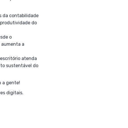
s da contabilidade
 produtividade do
esde o
e aumenta a
escritório atenda
to sustentável do
m a gente!
s digitais.