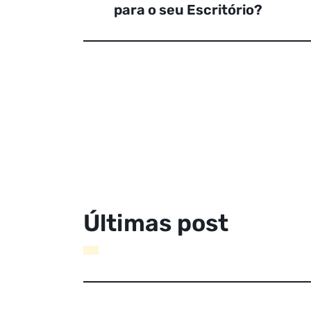
para o seu Escritório?
Ú
l
t
i
m
a
s
p
o
s
t
a
g
e
n
s