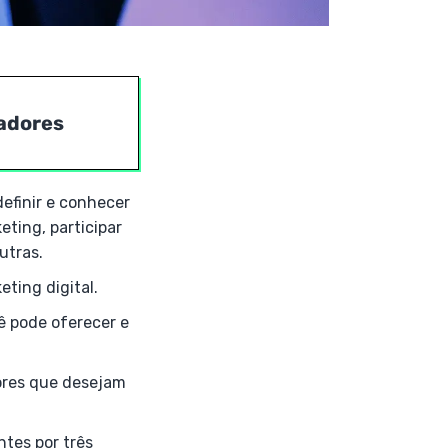
adores
efinir e conhecer
eting, participar
utras.
ting digital.
ê pode oferecer e
ores que desejam
tes por três