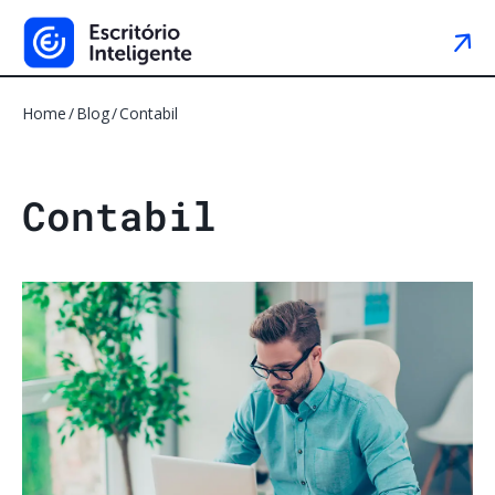
Home
Blog
Contabil
C
o
n
t
a
b
i
l