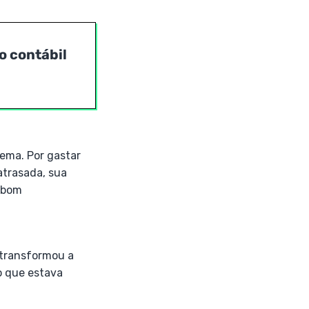
o contábil
ema. Por gastar
atrasada, sua
m bom
 transformou a
o que estava