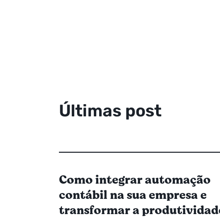
Ú
l
t
i
m
a
s
p
o
s
t
a
g
e
n
s
Como integrar automação
contábil na sua empresa e
transformar a produtividad