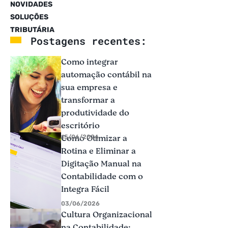
NOVIDADES
SOLUÇÕES
TRIBUTÁRIA
Postagens recentes:
Como integrar
automação contábil na
sua empresa e
transformar a
produtividade do
escritório
Como Otimizar a
15/06/2026
Rotina e Eliminar a
Digitação Manual na
Contabilidade com o
Integra Fácil
03/06/2026
Cultura Organizacional
na Contabilidade: