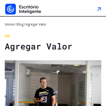
Home
Blog
Agregar Valor
A
g
r
e
g
a
r
V
a
l
o
r