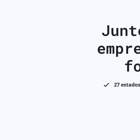
Junte
empr
f
27 estados