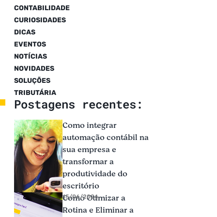
CONTABILIDADE
CURIOSIDADES
DICAS
EVENTOS
NOTÍCIAS
NOVIDADES
SOLUÇÕES
TRIBUTÁRIA
Postagens recentes:
Como integrar
automação contábil na
sua empresa e
transformar a
produtividade do
escritório
Como Otimizar a
15/06/2026
Rotina e Eliminar a