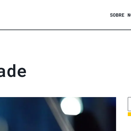
SOBRE N
a
d
e