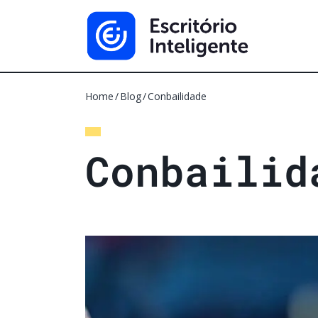
Home
Blog
Conbailidade
C
o
n
b
a
i
l
i
d