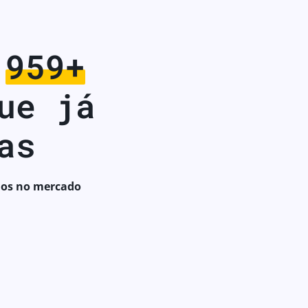
1,000+
ue já
as
nos no mercado