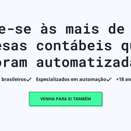
-se às mais de
esas contábeis q
oram automatizad
 brasileiros
Especializados em automação
+18 a
VENHA PARA EI TAMBÉM