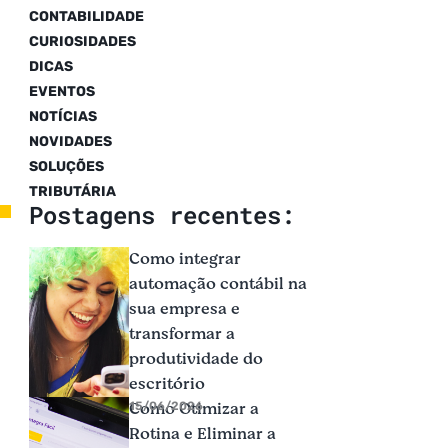
CONTABILIDADE
CURIOSIDADES
DICAS
EVENTOS
NOTÍCIAS
NOVIDADES
SOLUÇÕES
TRIBUTÁRIA
Postagens recentes:
Como integrar
automação contábil na
sua empresa e
transformar a
produtividade do
escritório
Como Otimizar a
15/06/2026
Rotina e Eliminar a