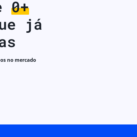
de
0+
ue já
as
nos no mercado