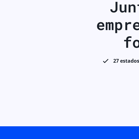
Jun
empr
f
27 estados