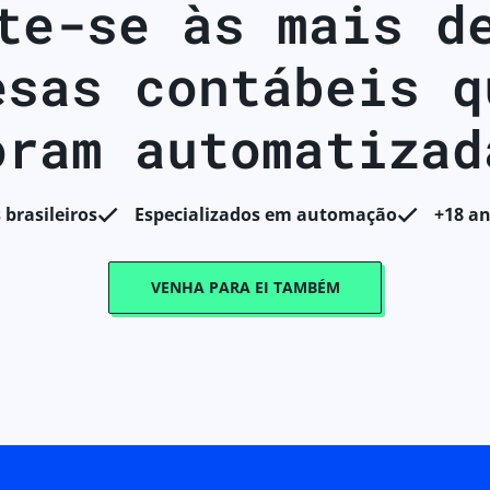
te-se às mais 
esas contábeis q
oram automatizad
 brasileiros
Especializados em automação
+18 a
VENHA PARA EI TAMBÉM