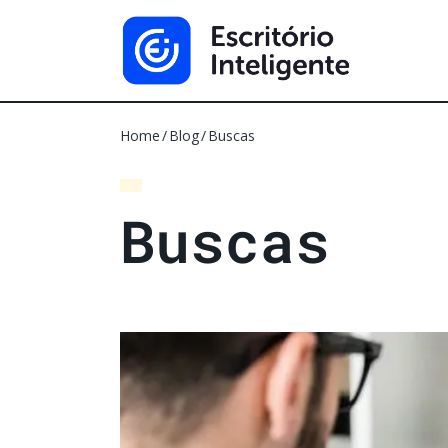
Home
Blog
Buscas
B
u
s
c
a
s